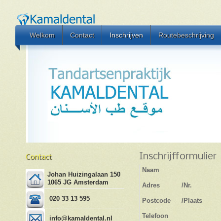
Welkom
Contact
Inschrijven
Routebeschrijving
Inschrijfformulier
Contact
Naam
Johan Huizingalaan 150
1065 JG Amsterdam
Adres
/
Nr.
020 33 13 595
Postcode
/
Plaats
Telefoon
info@kamaldental.nl